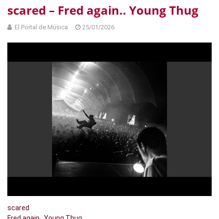
scared – Fred again.. Young Thug
El Portal de Música
25/01/2026
scared
Fred again.. Young Thug