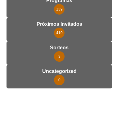
Programas
139
Próximos Invitados
410
Sorteos
3
Uncategorized
0