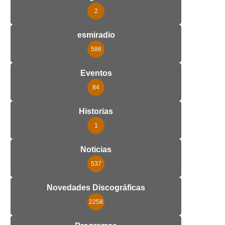
2
esmiradio
586
Eventos
84
Historias
1
Noticias
537
Novedades Discográficas
2258