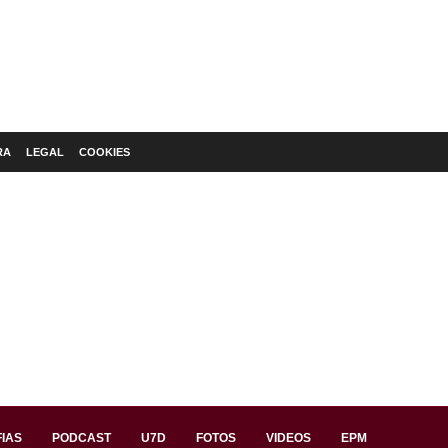
RA
LEGAL
COOKIES
IAS
PODCAST
U7D
FOTOS
VIDEOS
EPM