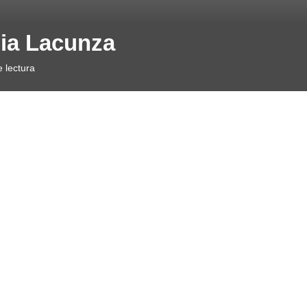
lia Lacunza
 lectura