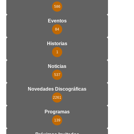
586
Eventos
84
Historias
1
Noticias
537
Novedades Discográficas
2261
Programas
139