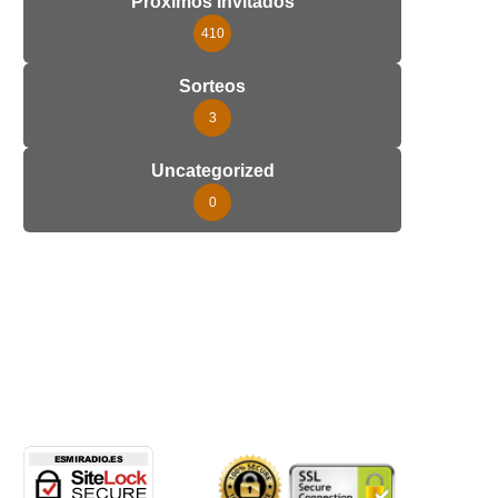
Próximos Invitados
410
Sorteos
3
Uncategorized
0