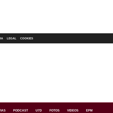
RA
LEGAL
COOKIES
IAS
PODCAST
U7D
FOTOS
VIDEOS
EPM