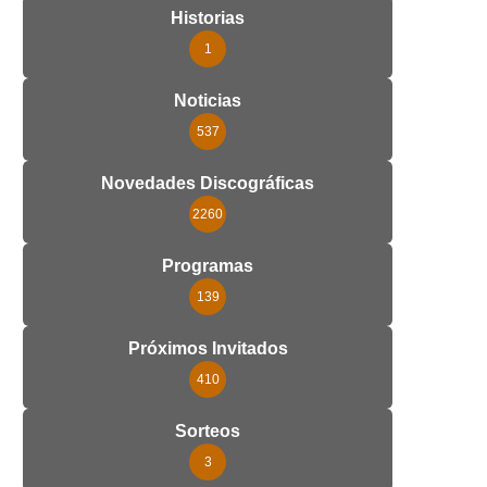
Historias
1
Noticias
537
Novedades Discográficas
2260
Programas
139
Próximos Invitados
410
Sorteos
3