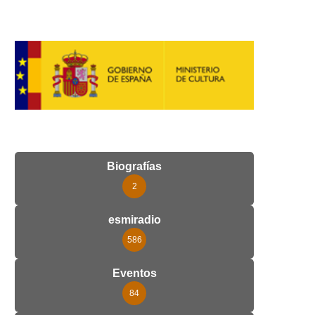
Biografías
2
esmiradio
586
Eventos
84