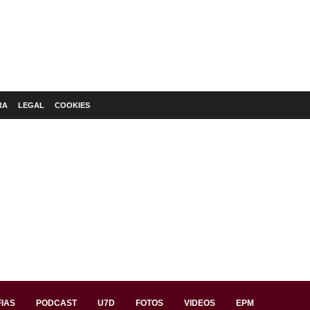
RA
LEGAL
COOKIES
IAS
PODCAST
U7D
FOTOS
VIDEOS
EPM