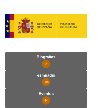
Biografías
2
esmiradio
586
Eventos
84