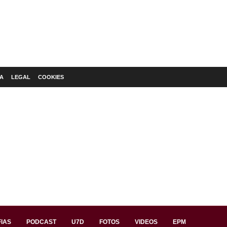
A
LEGAL
COOKIES
IAS
PODCAST
U7D
FOTOS
VIDEOS
EPM