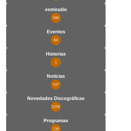
esmiradio
586
Eventos
84
Historias
1
Noticias
537
Novedades Discográficas
2259
Programas
139