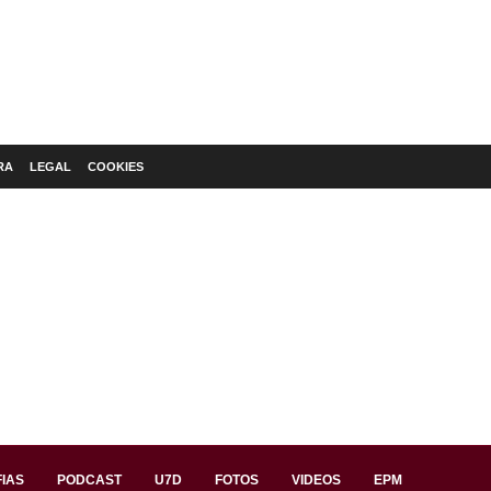
RA
LEGAL
COOKIES
IAS
PODCAST
U7D
FOTOS
VIDEOS
EPM