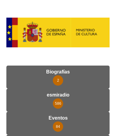
Biografías
2
esmiradio
586
Eventos
84