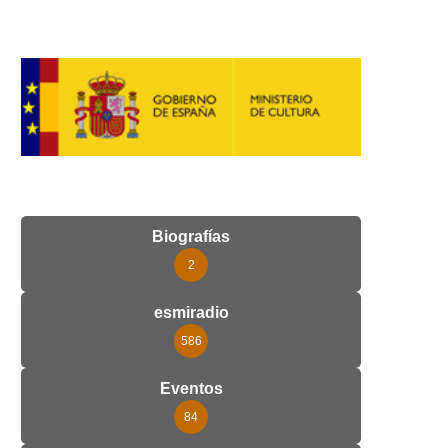
Biografías
2
esmiradio
586
Eventos
84