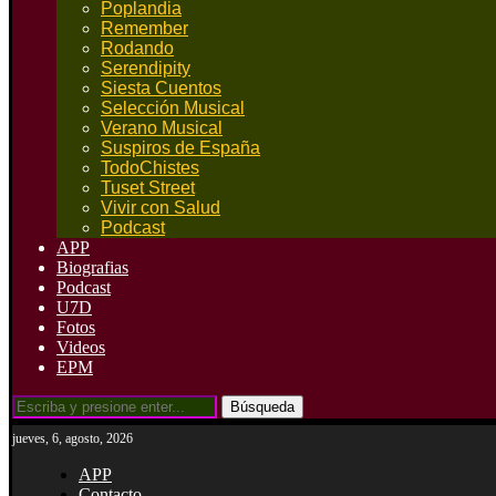
Poplandia
Remember
Rodando
Serendipity
Siesta Cuentos
Selección Musical
Verano Musical
Suspiros de España
TodoChistes
Tuset Street
Vivir con Salud
Podcast
APP
Biografias
Podcast
U7D
Fotos
Videos
EPM
Búsqueda
jueves, 6, agosto, 2026
APP
Contacto