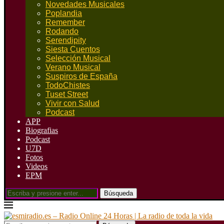
Novedades Musicales
Poplandia
Remember
Rodando
Serendipity
Siesta Cuentos
Selección Musical
Verano Musical
Suspiros de España
TodoChistes
Tuset Street
Vivir con Salud
Podcast
APP
Biografias
Podcast
U7D
Fotos
Videos
EPM
Búsqueda