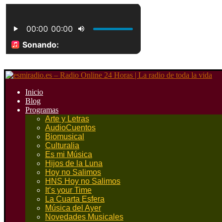
Inicio
Blog
Programas
Arte y Letras
AudioCuentos
Biomusical
Culturalia
Es mi Música
Hijos de la Luna
Hoy no Salimos
HNS Hoy no Salimos
It’s your Time
La Cuarta Esfera
Música del Ayer
Novedades Musicales