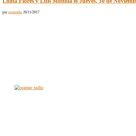
Lolita Flores y Luis Mottola el Jueves, 30 de Noviemb
por
esmiradio
26/11/2017