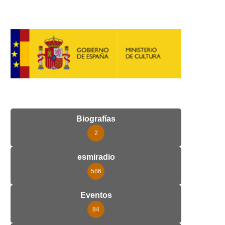
Biografías
2
esmiradio
586
Eventos
84