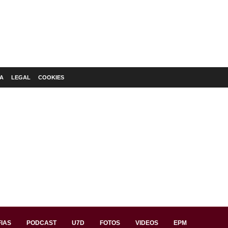
A
LEGAL
COOKIES
IAS
PODCAST
U7D
FOTOS
VIDEOS
EPM