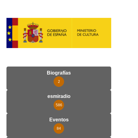
Biografías
2
esmiradio
586
Eventos
84