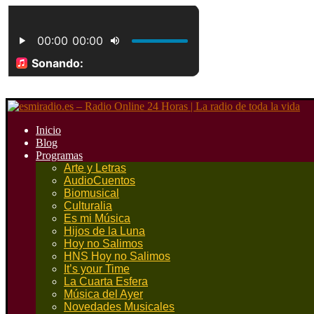
Inicio
Blog
Programas
Arte y Letras
AudioCuentos
Biomusical
Culturalia
Es mi Música
Hijos de la Luna
Hoy no Salimos
HNS Hoy no Salimos
It’s your Time
La Cuarta Esfera
Música del Ayer
Novedades Musicales