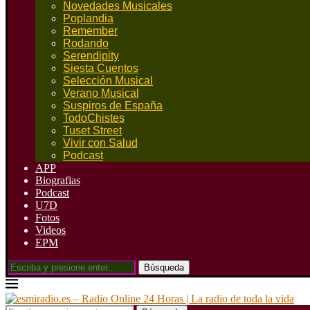
Novedades Musicales
Poplandia
Remember
Rodando
Serendipity
Siesta Cuentos
Selección Musical
Verano Musical
Suspiros de España
TodoChistes
Tuset Street
Vivir con Salud
Podcast
APP
Biografias
Podcast
U7D
Fotos
Videos
EPM
Búsqueda