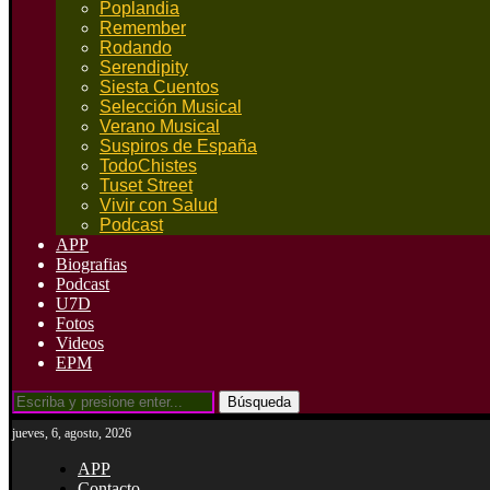
Poplandia
Remember
Rodando
Serendipity
Siesta Cuentos
Selección Musical
Verano Musical
Suspiros de España
TodoChistes
Tuset Street
Vivir con Salud
Podcast
APP
Biografias
Podcast
U7D
Fotos
Videos
EPM
Búsqueda
jueves, 6, agosto, 2026
APP
Contacto