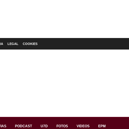
RA
LEGAL
COOKIES
IAS
PODCAST
U7D
FOTOS
VIDEOS
EPM