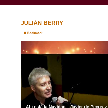
JULIÁN BERRY
Bookmark
Ahí está la Navidad – Javier de Pecos y