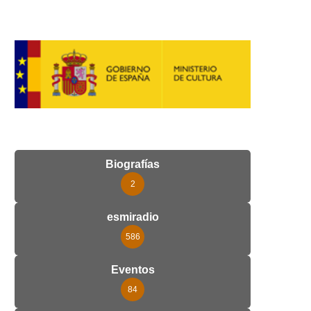
Biografías
2
esmiradio
586
Eventos
84