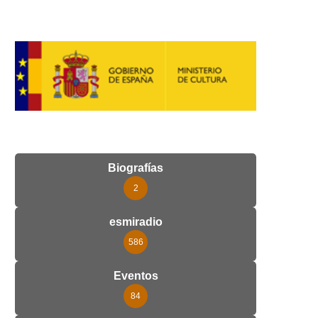
Biografías
2
esmiradio
586
Eventos
84