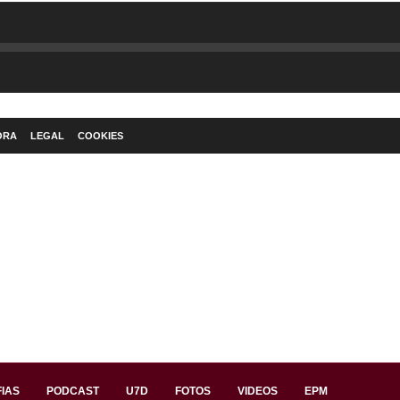
ORA
LEGAL
COOKIES
IAS
PODCAST
U7D
FOTOS
VIDEOS
EPM