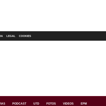
RA
LEGAL
COOKIES
IAS
PODCAST
U7D
FOTOS
VIDEOS
EPM