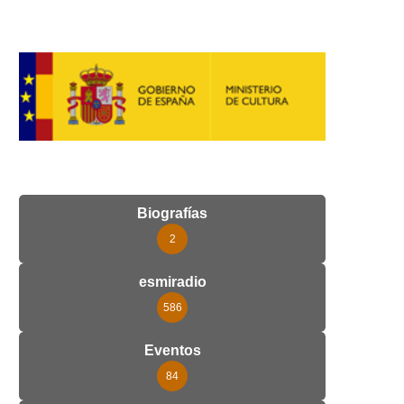
Biografías
2
esmiradio
586
Eventos
84