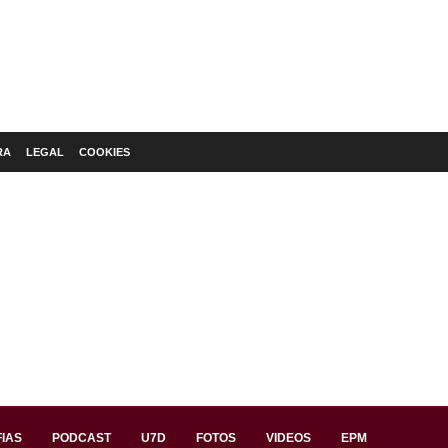
RA
LEGAL
COOKIES
IAS
PODCAST
U7D
FOTOS
VIDEOS
EPM