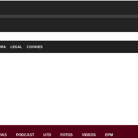
ORA
LEGAL
COOKIES
IAS
PODCAST
U7D
FOTOS
VIDEOS
EPM