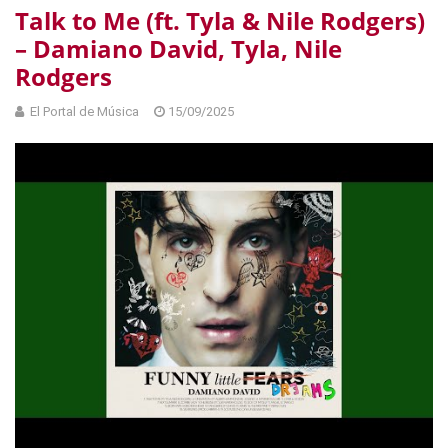
Talk to Me (ft. Tyla & Nile Rodgers)
– Damiano David, Tyla, Nile
Rodgers
El Portal de Música
15/09/2025