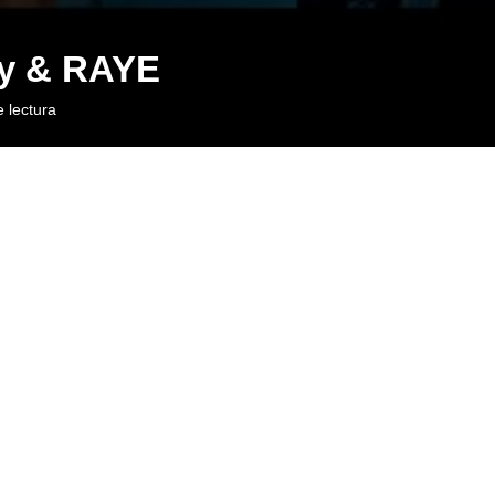
zy & RAYE
 lectura