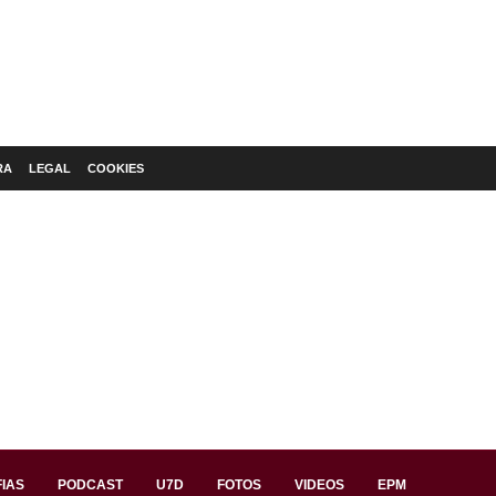
RA
LEGAL
COOKIES
IAS
PODCAST
U7D
FOTOS
VIDEOS
EPM