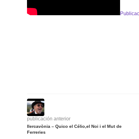
Publicac
publicación anterior
Ilercavònia – Quico el Célio,el Noi i el Mut de
Ferreries