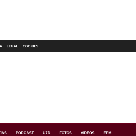
A
LEGAL
COOKIES
IAS
PODCAST
U7D
FOTOS
VIDEOS
EPM