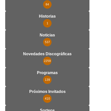
84
Historias
1
Noticias
537
Novedades Discográficas
2259
Programas
139
Próximos Invitados
410
Sorteos