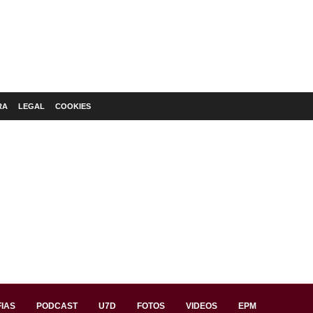
RA
LEGAL
COOKIES
IAS
PODCAST
U7D
FOTOS
VIDEOS
EPM