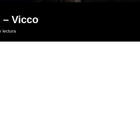
– Vicco
 lectura