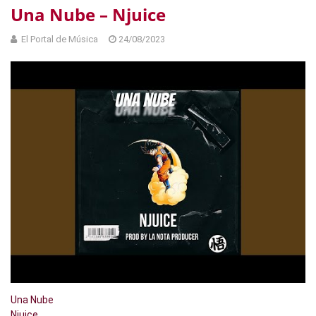
Una Nube – Njuice
El Portal de Música
24/08/2023
Una Nube
Njuice