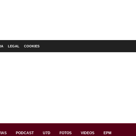
RA
LEGAL
COOKIES
IAS
PODCAST
U7D
FOTOS
VIDEOS
EPM