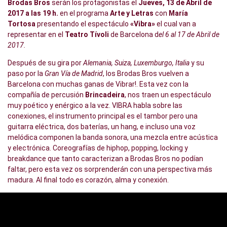
Brodas Bros
serán los protagonistas el
Jueves, 13 de Abril de
2017 a las 19 h.
en el programa
Arte y Letras
con
María
Tortosa
presentando el espectáculo
«Vibra»
el cual van a
representar
en el
Teatro Tívoli
de Barcelona d
el 6 al 17 de Abril de
2017.
Después de su gira por
Alemania, Suiza, Luxemburgo, Italia
y su
paso por la
Gran Vía de Madrid
, los Brodas Bros vuelven a
Barcelona con muchas ganas de Vibrar!. Esta vez con la
compañía de percusión
Brincadeira
, nos traen un espectáculo
muy poético y enérgico a la vez. VIBRA habla sobre las
conexiones, el instrumento principal es el tambor pero una
guitarra eléctrica, dos baterías, un hang, e incluso una voz
melódica componen la banda sonora, una mezcla entre acústica
y electrónica. Coreografías de hiphop, popping, locking y
breakdance que tanto caracterizan a Brodas Bros no podían
faltar, pero esta vez os sorprenderán con una perspectiva más
madura. Al final todo es corazón, alma y conexión.