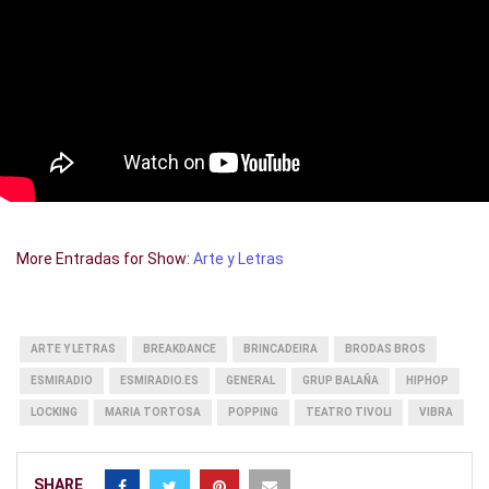
More Entradas for Show:
Arte y Letras
ARTE Y LETRAS
BREAKDANCE
BRINCADEIRA
BRODAS BROS
ESMIRADIO
ESMIRADIO.ES
GENERAL
GRUP BALAÑA
HIPHOP
LOCKING
MARIA TORTOSA
POPPING
TEATRO TIVOLI
VIBRA
SHARE