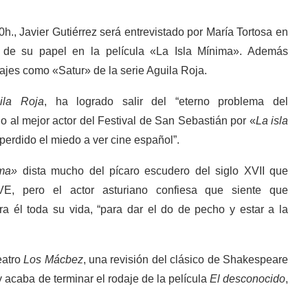
0h., Javier Gutiérrez será entrevistado por María Tortosa en
á de su papel en la película «La Isla Mínima». Además
jes como «Satur» de la serie Aguila Roja.
ila Roja
, ha logrado salir del “eterno problema del
io al mejor actor del Festival de San Sebastián por «
La isla
perdido el miedo a ver cine español”.
ima»
dista mucho del pícaro escudero del siglo XVII que
, pero el actor asturiano confiesa que siente que
a él toda su vida, “para dar el do de pecho y estar a la
eatro
Los Mácbez
, una revisión del clásico de Shakespeare
acaba de terminar el rodaje de la película
El desconocido
,