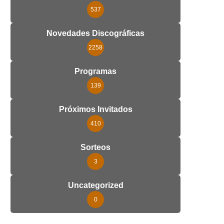
537
Novedades Discográficas
2258
Programas
139
Próximos Invitados
410
Sorteos
3
Uncategorized
0