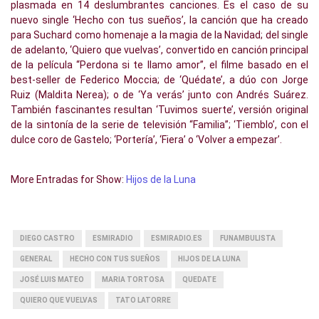
plasmada en 14 deslumbrantes canciones. Es el caso de su
nuevo single ‘Hecho con tus sueños’, la canción que ha creado
para Suchard como homenaje a la magia de la Navidad; del single
de adelanto, ‘Quiero que vuelvas’, convertido en canción principal
de la película “Perdona si te llamo amor”, el filme basado en el
best-seller de Federico Moccia; de ‘Quédate’, a dúo con Jorge
Ruiz (Maldita Nerea); o de ‘Ya verás’ junto con Andrés Suárez.
También fascinantes resultan ‘Tuvimos suerte’, versión original
de la sintonía de la serie de televisión “Familia”; ‘Tiemblo’, con el
dulce coro de Gastelo; ‘Portería’, ‘Fiera’ o ‘Volver a empezar’.
More Entradas for Show:
Hijos de la Luna
DIEGO CASTRO
ESMIRADIO
ESMIRADIO.ES
FUNAMBULISTA
GENERAL
HECHO CON TUS SUEÑOS
HIJOS DE LA LUNA
JOSÉ LUIS MATEO
MARIA TORTOSA
QUEDATE
QUIERO QUE VUELVAS
TATO LATORRE