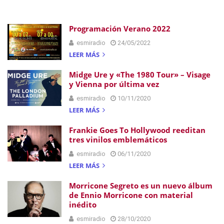
Programación Verano 2022
esmiradio
24/05/2022
LEER MÁS
Midge Ure y «The 1980 Tour» – Visage
y Vienna por última vez
esmiradio
10/11/2020
LEER MÁS
Frankie Goes To Hollywood reeditan
tres vinilos emblemáticos
esmiradio
06/11/2020
LEER MÁS
Morricone Segreto es un nuevo álbum
de Ennio Morricone con material
inédito
esmiradio
28/10/2020