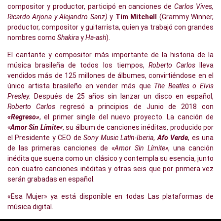
compositor y productor, participó en canciones de
Carlos Vives,
Ricardo Arjona y Alejandro Sanz)
y
Tim Mitchell
(Grammy Winner,
productor, compositor y guitarrista, quien ya trabajó con grandes
nombres como
Shakira
y
Ha-ash
).
El cantante y compositor más importante de la historia de la
música brasileña de todos los tiempos,
Roberto Carlos
lleva
vendidos más de 125 millones de álbumes, convirtiéndose en el
único artista brasileño en vender más que
The Beatles o Elvis
Presley.
Después de 25 años sin lanzar un disco en español,
Roberto Carlos
regresó a principios de Junio de 2018 con
«Regreso»
, el primer single del nuevo proyecto. La canción de
«
Amor Sin Límite
«
, su álbum de canciones inéditas, producido por
el Presidente y CEO de
Sony Music Latín-Iberia
,
Afo Verde
, es una
de las primeras canciones de
«Amor Sin Límite»
, una canción
inédita que suena como un clásico y contempla su esencia, junto
con cuatro canciones inéditas y otras seis que por primera vez
serán grabadas en español.
«Esa Mujer» ya está disponible en todas Las plataformas de
música digital.