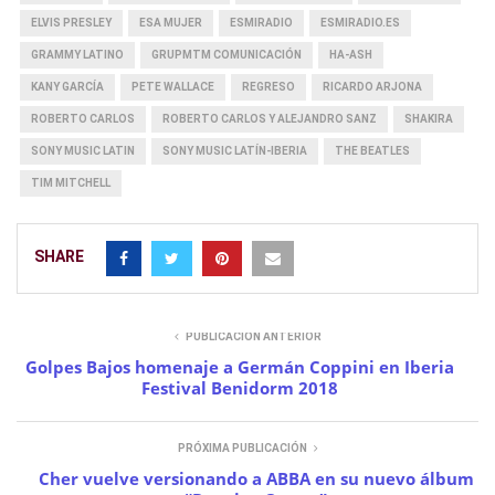
ELVIS PRESLEY
ESA MUJER
ESMIRADIO
ESMIRADIO.ES
GRAMMY LATINO
GRUPMTM COMUNICACIÓN
HA-ASH
KANY GARCÍA
PETE WALLACE
REGRESO
RICARDO ARJONA
ROBERTO CARLOS
ROBERTO CARLOS Y ALEJANDRO SANZ
SHAKIRA
SONY MUSIC LATIN
SONY MUSIC LATÍN-IBERIA
THE BEATLES
TIM MITCHELL
SHARE
PUBLICACIÓN ANTERIOR
Golpes Bajos homenaje a Germán Coppini en Iberia
Festival Benidorm 2018
PRÓXIMA PUBLICACIÓN
Cher vuelve versionando a ABBA en su nuevo álbum