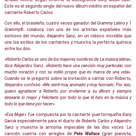
Este es el segundo single del nuevo álbum inédito en español del
cantante Roberto Carlos.
Con ello, el brasileño, cuatro veces ganador del
Grammy Latino y 1
Grammy®
, colabora con uno de los artistas españoles más
exitosos del mundo,
Alejandro Sanz
, en un clásico increíble que
une los estilos de los cantantes y muestra la perfecta química
entre los dos.
«Roberto Carlos es uno de los mayores nombres de La música latina»
,
dice Alejandro Sanz.
«Roberto hace una canción muy particular, con
mucho corazón y con su estilo propio que es marca de una vida».
Cuando se le preguntó sobre la invitación a cantar con Roberto,
Alejandro confesó:
«Me sentí muy animado y muy honrado. Por eso,
quiero agradecer a Roberto por invitarme a su álbum y siempre
desearle lo mejor y felicitarlo por todo lo que él hizo en la música y
todo lo que tiene por hacer».
«Esa Mujer»
fue compuesta por la cantante puertorriqueña
Kany
García
especialmente para el dueto de
Roberto Carlos y Alejandro
Sanz
y muestra la armonía impecable de las dos voces. La
canción cuenta con arreglos de
Pete Wallace
(gran pianista,