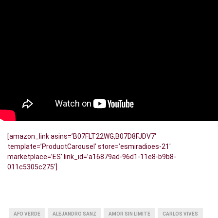
[amazon_link asins=’B07FLT22WG,B07D8FJDV7′
template=’ProductCarousel’ store=’esmiradioes-21′
marketplace=’ES’ link_id=’a16879ad-96d1-11e8-b9b8-
011c5305c275′]
AFO VERDE
ALEJANDRO SANZ
AMOR SIN LÍMITE
CARLOS VIVES