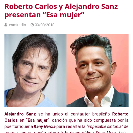
Roberto Carlos y Alejandro Sanz
presentan “Esa mujer”
esmiradio
03/08/2018
Alejandro Sanz
se ha unido al cantautor brasileño
Roberto
Carlos
en
“Esa mujer”
, canción que ha sido compuesta por la
puertorriqueña
Kany García
para resaltar la
“impecable sintonía”
de
ambas voces, según informó la discográfica
Sony Music Latin
.