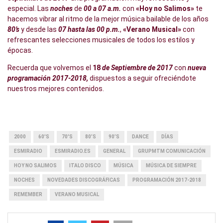
especial. Las
noches
de
00 a 07 a.m.
con
«Hoy no Salimos»
te
hacemos vibrar al ritmo de la mejor música bailable de los años
80’s
y desde las
07 hasta las 00 p.m.
,
«Verano Musical»
con
refrescantes selecciones musicales de todos los estilos y
épocas.
Recuerda que volvemos el
18
de Septiembre de 2017
con
nueva
programación 2017-2018,
dispuestos a seguir ofreciéndote
nuestros mejores contenidos.
2000
60'S
70'S
80’S
90’S
DANCE
DÍAS
ESMIRADIO
ESMIRADIO.ES
GENERAL
GRUPMTM COMUNICACIÓN
HOY NO SALIMOS
ITALO DISCO
MÚSICA
MÚSICA DE SIEMPRE
NOCHES
NOVEDADES DISCOGRÁFICAS
PROGRAMACIÓN 2017-2018
REMEMBER
VERANO MUSICAL