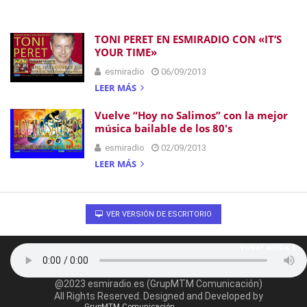
TONI PERET EN ESMIRADIO CON «IT’S
YOUR TIME»
esmiradio
06/09/2013
LEER MÁS
Vuelve “Hoy no Salimos” con la mejor
música bailable de los 80′s
esmiradio
02/09/2013
LEER MÁS
VER VERSIÓN DE ESCRITORIO
Volver arriba
@2023 esmiradio.es (GrupMTM Comunicación)
All Rights Reserved. Designed and Developed by
GrupMTM Comunicación