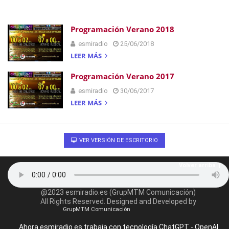
Programación Verano 2018
esmiradio
25/06/2018
LEER MÁS
Programación Verano 2017
esmiradio
30/06/2017
LEER MÁS
VER VERSIÓN DE ESCRITORIO
Volver arriba
@2023 esmiradio.es (GrupMTM Comunicación)
All Rights Reserved. Designed and Developed by
GrupMTM Comunicación
Ahora esmiradio.es trabaja con tecnología ChatGPT - OpenAI