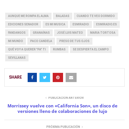
AUNQUE ME ROMPA EL ALMA
BALADAS
CUANDO TE VEO DORMIDO
EDICIONES SENADOR
ES MI MUSICA
ESMIRADIO
ESMIRADIO.ES
FANDANGOS
GRANAÍNAS
JOSÉ LUIS MATEO
MARIA TORTOSA
MI MUNDO
PACO CANDELA
PRESO DE TUS OJOS
QUÉ VOY A QUERER "PA" TI
RUMBAS
SE DESPIERTA EL CAMPO
SEVILLANAS
SHARE
PUBLICACIÓN ANTERIOR
Morrissey vuelve con «California Son», un disco de
versiones lleno de colaboraciones de lujo
PRÓXIMA PUBLICACIÓN