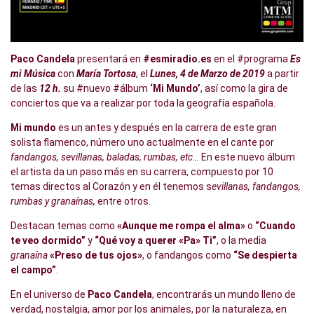
Paco Candela
presentará en
#esmiradio.es
en el #programa
Es
mi Música
con
María Tortosa
, el
Lunes, 4 de Marzo de 2019
a partir
de las
12 h.
su #nuevo #álbum
‘Mi Mundo’
, así como la gira de
conciertos que va a realizar por toda la geografía española.
Mi mundo
es un antes y después en la carrera de este gran
solista flamenco, número uno actualmente en el cante por
fandangos, sevillanas, baladas, rumbas, etc…
En este nuevo álbum
el artista da un paso más en su carrera, compuesto por 10
temas directos al Corazón y en él tenemos s
evillanas, fandangos,
rumbas y granaínas,
entre otros.
Destacan temas como
«Aunque me rompa el alma»
o
“Cuando
te veo dormido”
y
“Qué voy a querer «Pa» Ti”
, o la media
granaína
«Preso de tus ojos»
, o fandangos como
“Se despierta
el campo”
.
En el universo de
Paco Candela
, encontrarás un mundo lleno de
verdad, nostalgia, amor por los animales, por la naturaleza, en