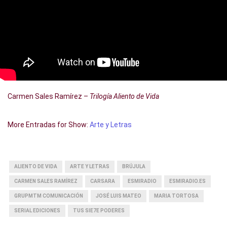
Carmen Sales Ramírez –
Trilogía Aliento de Vida
More Entradas for Show:
Arte y Letras
ALIENTO DE VIDA
ARTE Y LETRAS
BRÚJULA
CARMEN SALES RAMÍREZ
CARSARA
ESMIRADIO
ESMIRADIO.ES
GRUPMTM COMUNICACIÓN
JOSÉ LUIS MATEO
MARIA TORTOSA
SERIAL EDICIONES
TUS SIE7E PODERES