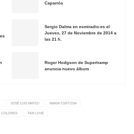
Caparrós
Sergio Dalma en esmiradio.es el
Jueves, 27 de Noviembre de 2014 a
.es
las 21 h.
n
Roger Hodgson de Supertramp
anuncia nuevo álbum
L
JOSÉ LUIS MATEO
MARIA TORTOSA
E COLORES
TAXI LOVE