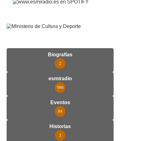
Biografías
2
esmiradio
586
Eventos
84
Historias
1