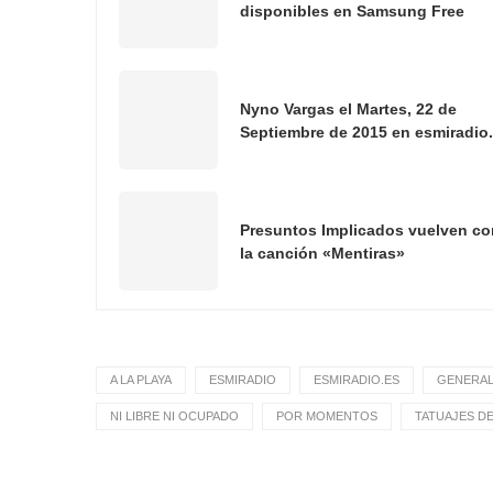
disponibles en Samsung Free
Nyno Vargas el Martes, 22 de
Septiembre de 2015 en esmiradio
Presuntos Implicados vuelven co
la canción «Mentiras»
A LA PLAYA
ESMIRADIO
ESMIRADIO.ES
GENERA
NI LIBRE NI OCUPADO
POR MOMENTOS
TATUAJES D