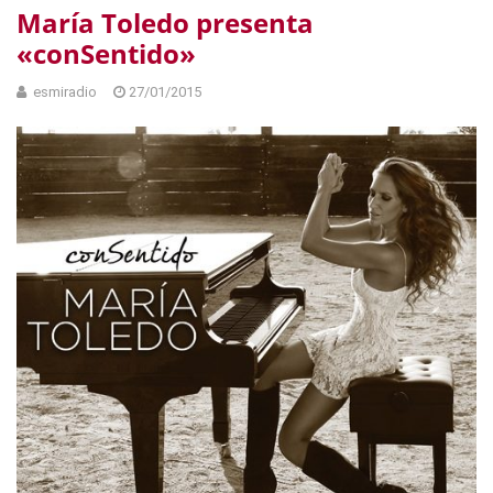
María Toledo presenta
«conSentido»
esmiradio
27/01/2015