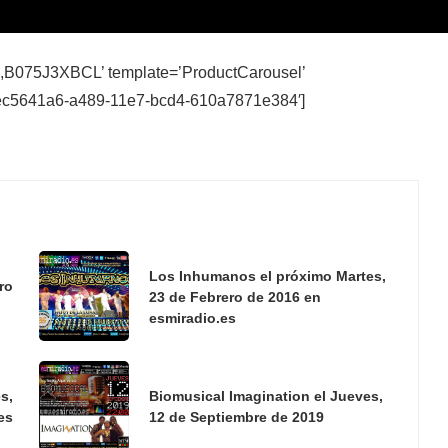
075J3XBCL’ template=’ProductCarousel’
=’ec5641a6-a489-11e7-bcd4-610a7871e384′]
Los Inhumanos el próximo Martes,
ro
23 de Febrero de 2016 en
esmiradio.es
s,
Biomusical Imagination el Jueves,
es
12 de Septiembre de 2019