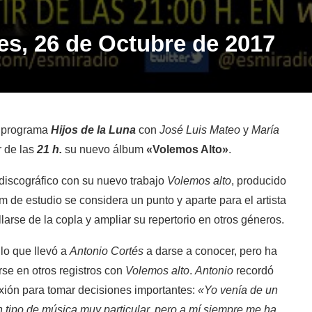
es, 26 de Octubre de 2017
 programa
Hijos de la Luna
con
José Luis Mateo
y
María
r de las
21 h.
su nuevo álbum
«Volemos Alto»
.
 discográfico con su nuevo trabajo
Volemos alto
, producido
m de estudio se considera un punto y aparte para el artista
arse de la copla y ampliar su repertorio en otros géneros.
 lo que llevó a
Antonio Cortés
a darse a conocer, pero ha
se en otros registros con
Volemos alto
.
Antonio
recordó
exión para tomar decisiones importantes:
«Yo venía de un
tipo de música muy particular, pero a mí siempre me ha