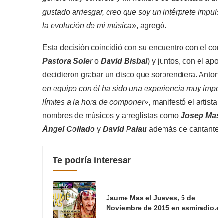
gustado arriesgar, creo que soy un intérprete impul
la evolución de mi música»
, agregó.
Esta decisión coincidió con su encuentro con el c
Pastora Soler
o
David Bisbal
) y juntos, con el a
decidieron grabar un disco que sorprendiera. Anton
en equipo con él ha sido una experiencia muy impor
límites a la hora de componer»
, manifestó el artis
nombres de músicos y arreglistas como
Josep Mas
Ángel Collado
y
David Palau
además de cantant
Te podría interesar
Jaume Mas el Jueves, 5 de
Noviembre de 2015 en esmiradio.