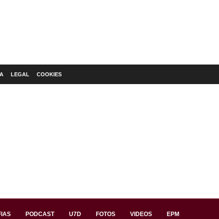
A
LEGAL
COOKIES
IAS
PODCAST
U7D
FOTOS
VIDEOS
EPM