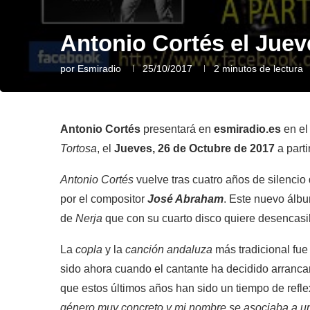
Antonio Cortés el Juev
por
Esmiradio
25/10/2017
2 minutos de lectura
Antonio Cortés
presentará en
esmiradio.es
en el
Tortosa
, el
Jueves, 26 de Octubre de 2017
a parti
Antonio Cortés
vuelve tras cuatro años de silencio
por el compositor
José Abraham
. Este nuevo álbu
de
Nerja
que con su cuarto disco quiere desencasill
La
copla
y la
canción andaluza
más tradicional fue
sido ahora cuando el cantante ha decidido arrancar
que estos últimos años han sido un tiempo de refl
género muy concreto y mi nombre se asociaba a un 