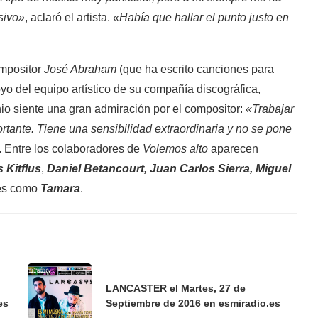
sivo»
, aclaró el artista.
«Había que hallar el punto justo en
ompositor
José Abraham
(que ha escrito canciones para
poyo del equipo artístico de su compañía discográfica,
io siente una gran admiración por el compositor:
«Trabajar
tante. Tiene una sensibilidad extraordinaria y no se pone
ta. Entre los colaboradores de
Volemos alto
aparecen
 Kitflus
,
Daniel Betancourt, Juan Carlos Sierra, Miguel
es como
Tamara
.
LANCASTER el Martes, 27 de
es
Septiembre de 2016 en esmiradio.es