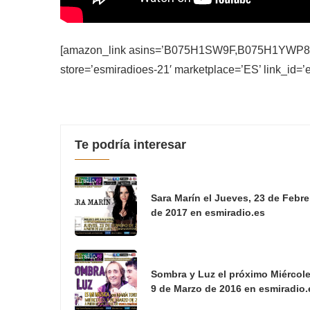
[amazon_link asins=’B075H1SW9F,B075H1YWP8,B
store=’esmiradioes-21′ marketplace=’ES’ link_id
Te podría interesar
Sara Marín el Jueves, 23 de Febre
de 2017 en esmiradio.es
Sombra y Luz el próximo Miércole
9 de Marzo de 2016 en esmiradio.