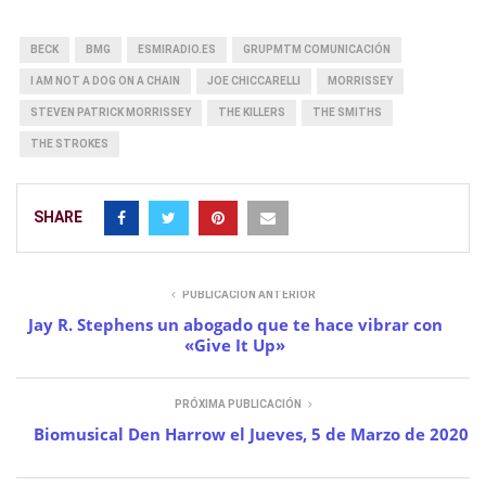
BECK
BMG
ESMIRADIO.ES
GRUPMTM COMUNICACIÓN
I AM NOT A DOG ON A CHAIN
JOE CHICCARELLI
MORRISSEY
STEVEN PATRICK MORRISSEY
THE KILLERS
THE SMITHS
THE STROKES
SHARE
PUBLICACIÓN ANTERIOR
Jay R. Stephens un abogado que te hace vibrar con
«Give It Up»
PRÓXIMA PUBLICACIÓN
Biomusical Den Harrow el Jueves, 5 de Marzo de 2020