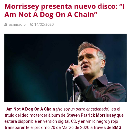
Morrissey presenta nuevo disco: “I
Am Not A Dog On A Chain”
esmiradio
14/02/2020
I Am Not A Dog On A Chain
(No soy un perro encadenado)
, es el
título del decimotercer álbum de
Steven Patrick Morrissey
que
estará disponible en versión digital, CD, y en vinilo negro y rojo
transparente el próximo 20 de Marzo de 2020 a través de
BMG
.