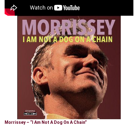
Morrissey – “I Am Not A Dog On A Chain”