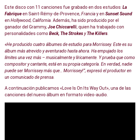
Este disco con 11 canciones fue grabado en dos estudios:
La
Fabrique
en Saint-Rémy-de-Provence,
Francia
y en
Sunset Sound
en
Hollywood, California.
Además, ha sido producido por el
ganador del Grammy,
Joe Chiccarelli
, quien ha trabajado con
personalidades como
Beck, The Strokes
y
The Killers
.
«He producido cuatro álbumes de estudio para Morrissey. Este es su
álbum más atrevido y aventurado hasta ahora. Ha empujado los
límites una vez más – musicalmente y líricamente. Y prueba que como
compositor y cantante, está en su propia categoría. En verdad, nadie
puede ser Morrissey más que… Morrissey!”, expresó el productor en
un comunicado de prensa.
A continuación publicamos «Love Is On Its Way Out», una de las
canciones del nuevo álbum en formato video-audio.