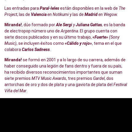
Las entradas para
Paral-leles
están disponibles en la web de
The
Project
, las de
Valencia
en Notikumi
y las de
Madrid
en Wegow.
Miranda!
, dúo formado por
Ale Sergi
y
Juliana Gattas
,
es la banda
de electropop número uno de
Argentina
. El grupo cuenta con
siete discos publicados y en su último trabajo,
«Fuerte»
(Sony
Music)
, se incluyen éxitos como
«Cálido y rojo»
, tema en el que
colabora
Carlos Sadness
.
Miranda!
se formó en 2001 y a lo largo de su carrera, además de
haber conseguido una legión de fans dentro y fuera de su país,
ha recibido diversos reconocimientos importantes que suman
siete premios
MTV Music Awards
, tres premios
Gardel
, dos
antorchas de oro y dos de plata y una gaviota de plata del
Festival
Viña del Mar
.