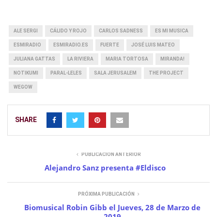
ALE SERGI
CÁLIDO Y ROJO
CARLOS SADNESS
ES MI MUSICA
ESMIRADIO
ESMIRADIO.ES
FUERTE
JOSÉ LUIS MATEO
JULIANA GATTAS
LA RIVIERA
MARIA TORTOSA
MIRANDA!
NOTIKUMI
PARAL-LELES
SALA JERUSALEM
THE PROJECT
WEGOW
SHARE
PUBLICACIÓN ANTERIOR
Alejandro Sanz presenta #Eldisco
PRÓXIMA PUBLICACIÓN
Biomusical Robin Gibb el Jueves, 28 de Marzo de
2019