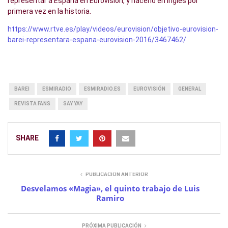
representar a España en Eurovisión, y hacerlo en inglés por
primera vez en la historia.
https://www.rtve.es/play/videos/eurovision/objetivo-eurovision-
barei-representara-espana-eurovision-2016/3467462/
BAREI
ESMIRADIO
ESMIRADIO.ES
EUROVISIÓN
GENERAL
REVISTA FANS
SAY YAY
SHARE
PUBLICACIÓN ANTERIOR
Desvelamos «Magia», el quinto trabajo de Luis
Ramiro
PRÓXIMA PUBLICACIÓN