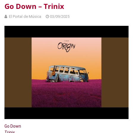
Go Down – Trinix
El Portal de Música
03/09/2025
Go Down
Trinix