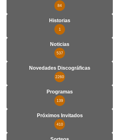
84
Historias
1
Noticias
537
Novedades Discográficas
2260
Programas
139
Próximos Invitados
410
Sorteos